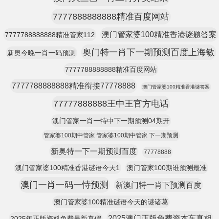
7777888888888精准百度网站
澳门管家婆100精准香港谜题答案
7777788888888精准管家112
奥门特一肖下一期预测百度上海敏
新奥今晚一肖一码预测
7777788888888精准百度网站
7777788888888精准衔接77778888
澳门管家婆100精准香港谜答案
77777888888王中王官方电话
澳门管家一肖一特中下一期预测04期开
管家婆100期中管家 管家婆100期中管家 下一期预测
新奥特一下一期预测百度
77778888
澳门管家婆100精准香港谜语今天1
澳门管家100期谁预测最准
澳门一肖一码一恃预测
新澳门特一肖下预测百度
澳门管家婆100精准谜语今天的谜诸葛
2025澳门正版免费资本车真相
2025年正版资料免费最新真假