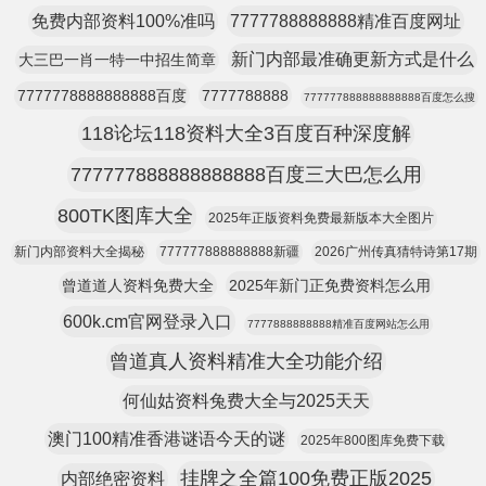
免费内部资料100%准吗
7777788888888精准百度网址
新门内部最准确更新方式是什么
大三巴一肖一特一中招生简章
7777778888888888百度
7777788888
777777888888888888百度怎么搜
118论坛118资料大全3百度百种深度解
777777888888888888百度三大巴怎么用
800TK图库大全
2025年正版资料免费最新版本大全图片
新门内部资料大全揭秘
777777888888888新疆
2026广州传真猜特诗第17期
曾道道人资料免费大全
2025年新门正免费资料怎么用
600k.cm官网登录入口
7777888888888精准百度网站怎么用
曾道真人资料精准大全功能介绍
何仙姑资料兔费大全与2025天天
澳门100精准香港谜语今天的谜
2025年800图库免费下载
挂牌之全篇100免费正版2025
内部绝密资料