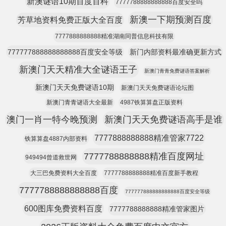
新澳谜语10期百度百科
7777788888888888百度安全吗
新澳一下期预测百度
芳草地资料免费正版大全百度
7777888888888精准湖南同普信息科技有限
777777888888888888百度安全等级
新门内部资料最准确更新方式
新澳门天天精准大全谜语王子
新澳门青青免费谜语答案解析
新澳门天天免费谜语10期
新澳门天天免费谜语论坛图
新澳门青青谜语大全最新
4987铁算算盘正版资料
澳门一肖一特今晚预测
新澳门天天免费谜语高手是谁
7777888888888精准管家7722
铁算算盘4887内部资料
7777788888888精准百度网址
949494曾道救世网
大三巴免费资料大全百度
7777788888888精准百度新手教程
7777788888888888百度
777777888888888888百度安全等级
600图库免费资料百度
7777788888888精准管家图片