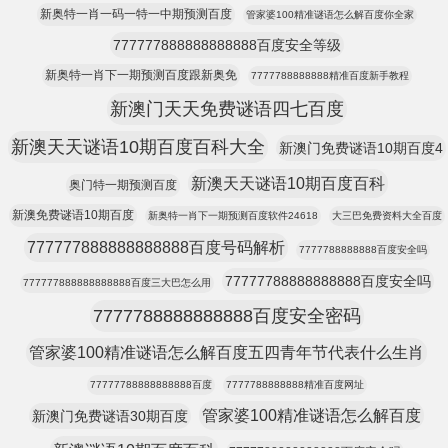
新奥特一肖一码一特一中期预测百度
管家婆100精准谜语怎么解百度你全家
777777888888888888百度安全等级
新奥特一肖下一期预测百度跟新奥免
7777788888888精准百度新手教程
新澳门天天免费谜语四七百度
新澳天天谜语10期百度百科大全
新澳门免费谜语10期百度4
新澳天天谜语10期百度百科
奥门特一期预测百度
新澳免费谜语10期百度
新奥特一肖下一期预测百度软件24618
大三巴免费资料大全百度
777777888888888888百度号码解析
7777788888888百度安全吗
77777788888888888百度安全吗
777777888888888888百度三大巴怎么用
7777788888888888百度安全密码
管家婆100精准谜语怎么解百度五四青年节代表什么生肖
77777788888888888百度
7777788888888精准百度网址
管家婆100精准谜语怎么解百度
新澳门免费谜语30期百度