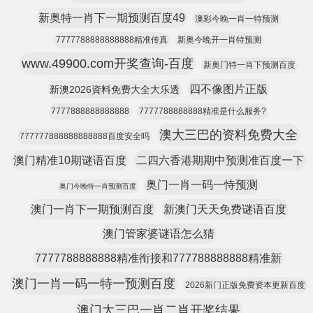
新奥特一肖下一期预测百度49
澳彩今晚一肖一特预测
7777788888888888精准传真
新奥今晚开一肖特预测
www.49900.com开奖查询-百度
新奥门特一肖下预测百度
四不像图片正版
新澳2026資料免费大全大乐透
7777888888888888
7777788888888精准是什么服务?
澳大三巴的资料免费大全
777777888888888888百度安全吗
澳门精准10期谜语百度
二四六香港期期中预测准百度一下
奥门一肖一码一恃预测
奥门今晚特一肖预测百度
澳门一肖下一期预测百度
新澳门天天免费谜语百度
澳门管家婆谜语怎么猜
7777788888888精准衔接和777788888888精准新
澳门一肖一码一特一预测百度
2026新门正版免费资本更新百度
澳门大三巴一肖二肖开奖结果