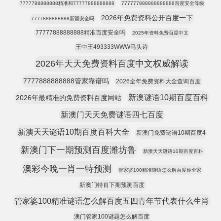
7777788888888精准和77777888888888
777777888888888888百度安全等级
2026年免费资料公开百度一下
7777888888888新疆安全吗
77777888888888精准百度安全吗
2025年资料免费百度中文
王中王493333WWW马头诗
2026年天天免费资料百度中文权威解读
7777888888888管家靠谱吗
2026全年免费资料大全查询百度
新澳谜语10期百度百科
2026年最精准的免费资料百度网站
新澳门天天免费谜语四七百度
新澳天天谜语10期百度百科大全
新澳门免费谜语10期百度4
新澳门下一期预测百度潍坊鲁
新澳天天谜语10期百度百科
澳彩今晚一肖一特预测
管家婆100精准谜语怎么解百度你全家
新澳门特肖下期预测百度
管家婆100精准谜语怎么解百度五四青年节代表什么生肖
澳门管家100谜题怎么解百度