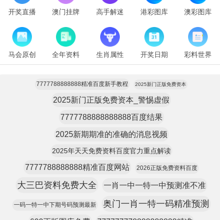
开奖直播
澳门挂牌
高手解迷
港彩图库
澳彩图库
马会原创
全年资料
生肖属性
开奖日期
彩料世界
7777788888888精准百度新手教程
2025新门正版免费资本
2025新门正版免费资本_警惕虚假
7777788888888888百度结果
2025新期期准的准确的消息视频
2025年天天免费资料百度官力重点解读
7777788888888精准百度网站
2026正版免费资料百度
大三巴资料免费大全
一肖一中一特一中预测准不准
奥门一肖一特一码精准预测
一码一特一中下期号码预测最新