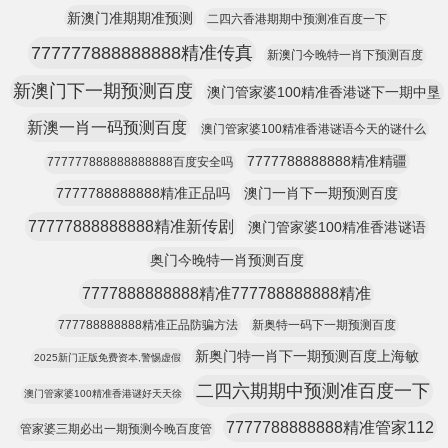
新澳门准期期准预测
二四六香港期期中预测准百度一下
777777888888888精准传真
新澳门今晚特一肖下预测百度
新澳门下一期预测百度
澳门管家婆100精准香港谜下一期中垦
新澳一肖一码预测百度
澳门管家婆100精准香港谜语今天的谜什么
7777788888888精准精疆
777777888888888888百度安全吗
7777788888888精准正品吗
澳门一肖下一期预测百度
77777888888888精准新传剧
澳门管家婆100精准香港谜语
奥门今晚特一肖预测百度
7777888888888精准777788888888精准
777788888888精准正品防骗方法
新奥特一码下一期预测百度
新奥门特一肖下一期预测百度上海敏
2025新门正版免费资本,警惕虚假
二四六期期中预测准百度一下
澳门管家婆100精准香港谜好天天徐
7777788888888精准管家112
管家婆三期必出一期预测今晚百度管