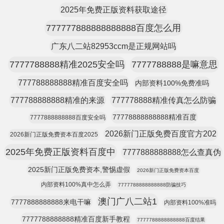
2025年免费正版资料获取途径
777777888888888888百度怎么用
广东八二站82953ccm是正规网站吗
7777788888精准2025安全吗
7777788888是嘛意思
777788888888精准百度安全吗
内部资料100%免费准吗
777788888888精准的来源
777778888精准传真怎么防骗
77778888888888精准百度
7777888888888百度安全吗
2026新门正版免费百度官方202
2026新门正版免费资本百度2025
2025年免费正版资料百度中
7777888888888怎么查真伪
2025新门正版免费资本,警惕虚假
2026新门正版免费资本百度
内部资料100%真中怎么弄
7777788888888888防骗技巧
澳门广八二站1
7777888888888来电干嘛
内部资料100%准吗
7777788888888精准百度新手教程
7777788888888888百度结果