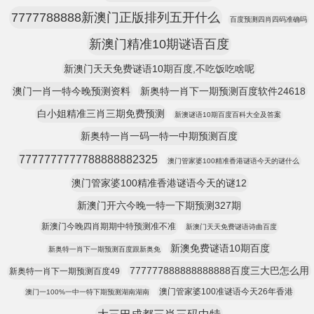
7777788888新澳门正版排列五开什么
百度预测四肖四码准确吗
新澳门精准10期谜语百度
新澳门天天免费谜语10期百度,不吃饭吃啥呢
澳门一肖一特今晚预测资料
新奥特一肖下一期预测百度软件24618
白小姐精准三肖三期免费预测
新澳谜语10期百度百科大全及答案
新奥特一肖一码一特一中期预测百度
7777777777788888882325
澳门管家婆100精准香港谜语今天的谜什么
澳门管家婆100精准香港谜语今天的谜12
新澳门开六今晚一特一下期预测327期
新澳门今晚四肖期期中特预测准不准
新澳门天天免费谜语诗曲百度
新澳免费谜语10期百度
新奥特一肖下一期预测百度跟新奥免
777777888888888888百度三大巴怎么用
新奥特一肖下一期预测百度49
澳门管家婆100准谜语今天26年香港
澳门一100%一中一特下期预测湖南湖南