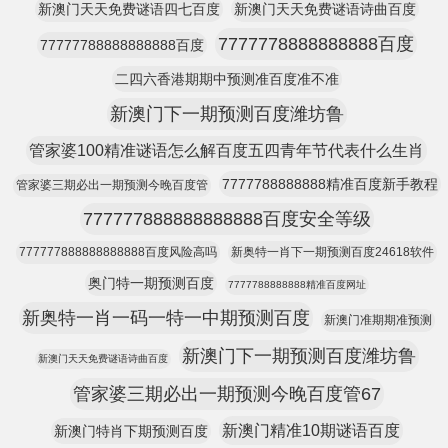
新澳门天天免费谜语四七百度
新澳门天天免费谜语诗曲百度
7777778888888888百度
77777788888888888百度
二四六香港期期中预测准百度准不准
新澳门下一期预测百度潍坊鲁
管家婆100精准谜语怎么解百度五四青年节代表什么生肖
7777788888888精准百度新手教程
管家婆三期必出一期预测今晚百度管
777777888888888888百度安全等级
777777888888888888百度风险高吗
新奥特一肖下一期预测百度24618软件
奥门特一期预测百度
7777788888888精准百度网址
新奥特一肖一码一特一中期预测百度
新澳门准期期准预测
新澳门下一期预测百度潍坊鲁
新澳门天天免费谜语诗曲百度
管家婆三期必出一期预测今晚百度管67
新澳门精准10期谜语百度
新澳门特肖下期预测百度