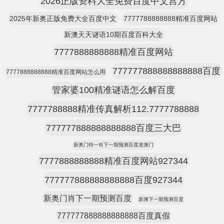
2026正版资料大全免费百度中文宫方
2025年新奥正版免费大全百度中文
7777788888888精准百度网站
新澳天天谜语10期百度百科大全
7777888888888精准百度网站
777777888888888888百度
7777888888888精准百度网站怎么用
管家婆100精准谜语怎么解百度
7777788888精准传真解析112.7777788888
777777888888888888百度三大巴
新奥门特一肖下一期预测百度老澳门
7777888888888精准百度网站927344
777777888888888888百度927344
新奥门肖下一期预测百度
新澳下一期预测百度
777777888888888888百度真假