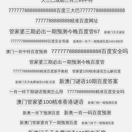
大三巴成都三肖三码中特
777777888888888888百度三大巴77777788888888888
7777788888888精准百度网址
管家婆三期必出一期预测今晚百度管67
新澳门天天谜语
777777888888888888百度安全等级
新奥特一肖下一期预测百度24618软件
77777788888888888百度安全吗
澳门一肖中特百度预测
管家婆三期必出一期预测今晚百度管
7777788888888精准百度新手教程
管家婆100精准谜语怎么解百度
新澳门谜语10期百度答案
新澳门天天免费谜语10期-百度
一肖一特下期谜语预测怎么用
777788888888精准百度安全吗
澳门管家婆100精准香港谜语
新澳门特一期预测百度
新奥一肖一码百度预测
新奥一肖下预测百度
新澳门管家婆肖下一期预测百度
新奥门肖下一期预测百度